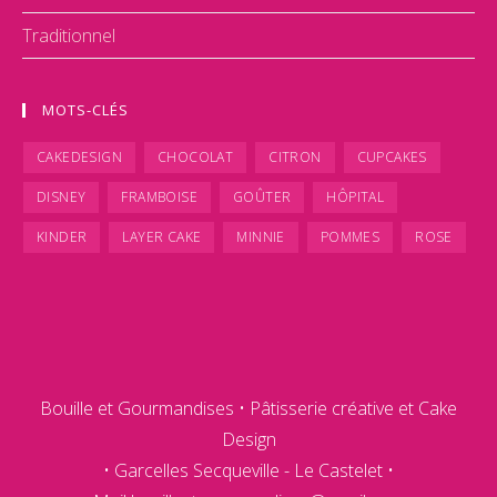
Traditionnel
MOTS-CLÉS
CAKEDESIGN
CHOCOLAT
CITRON
CUPCAKES
DISNEY
FRAMBOISE
GOÛTER
HÔPITAL
KINDER
LAYER CAKE
MINNIE
POMMES
ROSE
Bouille et Gourmandises • Pâtisserie créative et Cake
Design
• Garcelles Secqueville - Le Castelet •