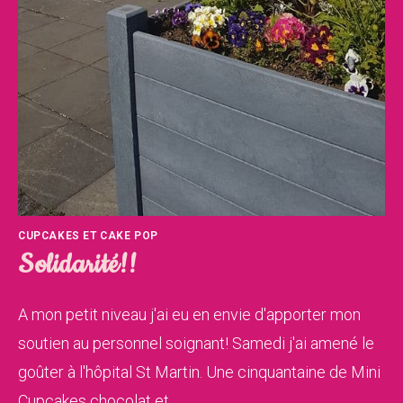
CUPCAKES ET CAKE POP
Solidarité!!
A mon petit niveau j'ai eu en envie d'apporter mon
soutien au personnel soignant! Samedi j'ai amené le
goûter à l'hôpital St Martin. Une cinquantaine de Mini
Cupcakes chocolat et…