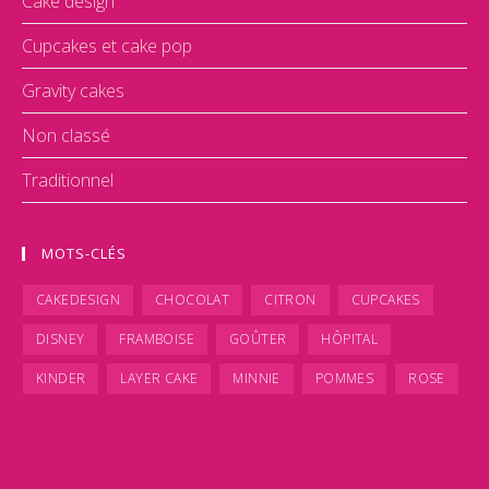
Cake design
Cupcakes et cake pop
Gravity cakes
Non classé
Traditionnel
MOTS-CLÉS
CAKEDESIGN
CHOCOLAT
CITRON
CUPCAKES
DISNEY
FRAMBOISE
GOÛTER
HÔPITAL
KINDER
LAYER CAKE
MINNIE
POMMES
ROSE